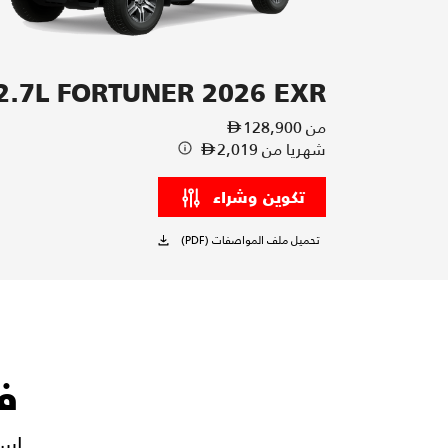
2.7L FORTUNER 2026 EXR
من
128,900
شهريا
من
2,019
تكوين وشراء
تحميل ملف المواصفات (PDF)
فور
استكش