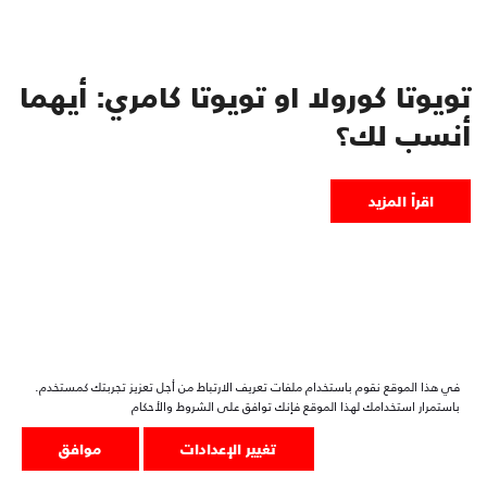
تويوتا كورولا او تويوتا كامري: أيهما
أنسب لك؟
اقرأ المزيد
أسعار ومواصفات سيارات تويوتا
الجديدة
في هذا الموقع نقوم باستخدام ملفات تعريف الارتباط من أجل تعزيز تجربتك كمستخدم.
باستمرار استخدامك لهذا الموقع فإنك توافق على الشروط والأحكام
تغيير الإعدادات
موافق
اقرأ المزيد