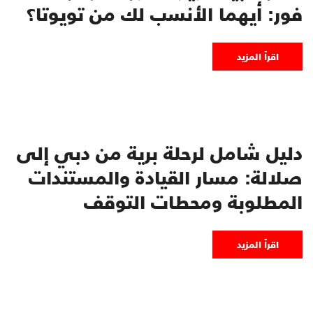
فور: أيهما الأنسب لك من تويوتا؟
اقرأ المزيد
دليل شامل لرحلة برية من دبي إلى
صلالة: مسار القيادة والمستندات
المطلوبة ومحطات التوقف
اقرأ المزيد