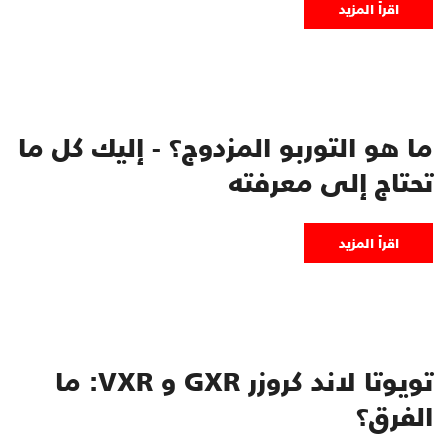
اقرأ المزيد
ما هو التوربو المزدوج؟ - إليك كل ما
تحتاج إلى معرفته
اقرأ المزيد
تويوتا لاند كروزر GXR و VXR: ما
الفرق؟