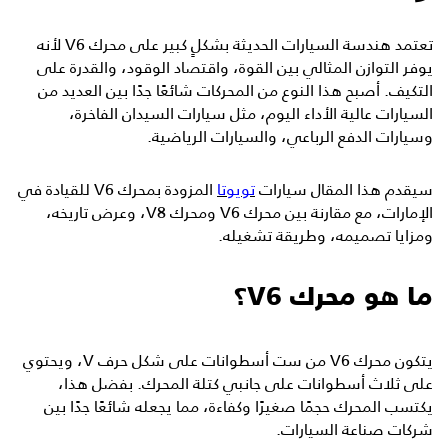
تعتمد هندسة السيارات الحديثة بشكلٍ كبير على محرك V6 لأنه
يوفر التوازن المثالي بين القوة، واقتصاد الوقود، والقدرة على
التكيف. أصبح هذا النوع من المحركات شائعًا جدًا بين العديد من
السيارات عالية الأداء اليوم، مثل سيارات السيدان الفاخرة،
وسيارات الدفع الرباعي، والسيارات الرياضية.
سيقدم هذا المقال سيارات
تويوتا
المزودة بمحرك V6 للقيادة في
الإمارات، مع مقارنة بين محرك V6 ومحرك V8، وعرض تاريخه،
ومزايا تصميمه، وطريقة تشغيله.
ما هو محرك V6؟
يتكون محرك V6 من ست أسطوانات على شكل حرف V، ويحتوي
على ثلاث أسطوانات على جانبي كتلة المحرك. بفضل هذا،
يكتسب المحرك حجمًا صغيرًا وكفاءة، مما يجعله شائعًا جدًا بين
شركات صناعة السيارات.