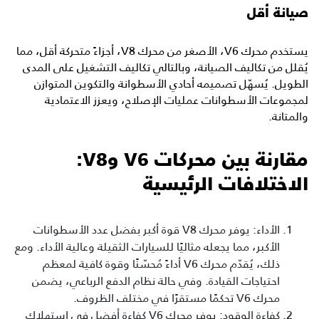
صيانة أقل
يستخدم محرك V6، الأصغر من محرك V8، أجزاءً متحركة أقل، مما
يُقلل من تكاليف الصيانة، وبالتالي تكاليف التشغيل على المدى
الطويل. يُسهّل تصميمه أحادي الأسطوانة والتكوين المتوازن
لمجموعات الأسطوانات عمليات الإصلاح، ويعزز الاعتمادية
والمتانة.
مقارنة بين محركات V6 وV8:
الاختلافات الرئيسية
الأداء: يوفر محرك V8 قوة أكبر بفضل عدد الأسطوانات
الأكبر، مما يجعله مثاليًا للسيارات الثقيلة وعالية الأداء. ومع
ذلك، يُقدّم محرك V6 أداءً مُحسّنًا وقوة كافية لمعظم
احتياجات القيادة. وفي حالة نظام الدفع الرباعي، يضمن
محرك V6 تحكمًا مستقرًا في مختلف الظروف.
كفاءة الوقود: يوفر محرك V6 كفاءة أفضل في استهلاك