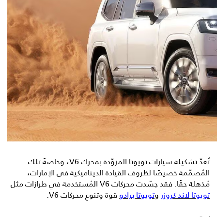
تُعدّ تشكيلة سيارات تويوتا المزوّدة بمحرك V6، وخاصةً تلك
المُصمّمة خصيصًا لظروف القيادة الديناميكية في الإمارات،
مُذهلة حقًا. فقد جسّدت محركات V6 المُستخدمة في طرازات مثل
تويوتا لاند كروزر
و
تويوتا برادو
قوة وتنوع محركات V6.