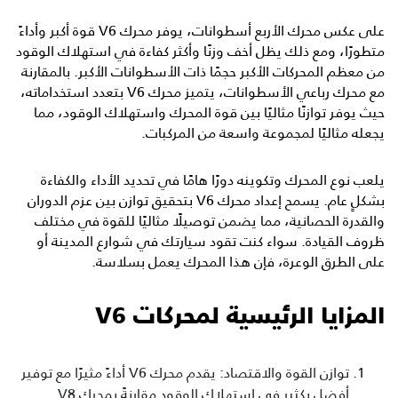
على عكس محرك الأربع أسطوانات، يوفر محرك V6 قوة أكبر وأداءً
متطورًا، ومع ذلك يظل أخف وزنًا وأكثر كفاءة في استهلاك الوقود
من معظم المحركات الأكبر حجمًا ذات الأسطوانات الأكبر. بالمقارنة
مع محرك رباعي الأسطوانات، يتميز محرك V6 بتعدد استخداماته،
حيث يوفر توازنًا مثاليًا بين قوة المحرك واستهلاك الوقود، مما
يجعله مثاليًا لمجموعة واسعة من المركبات.
يلعب نوع المحرك وتكوينه دورًا هامًا في تحديد الأداء والكفاءة
بشكلٍ عام. يسمح إعداد محرك V6 بتحقيق توازن بين عزم الدوران
والقدرة الحصانية، مما يضمن توصيلًا مثاليًا للقوة في مختلف
ظروف القيادة. سواء كنت تقود سيارتك في شوارع المدينة أو
على الطرق الوعرة، فإن هذا المحرك يعمل بسلاسة.
المزايا الرئيسية لمحركات V6
توازن القوة والاقتصاد: يقدم محرك V6 أداءً مثيرًا مع توفير
أفضل بكثير في استهلاك الوقود مقارنةً بمحرك V8.