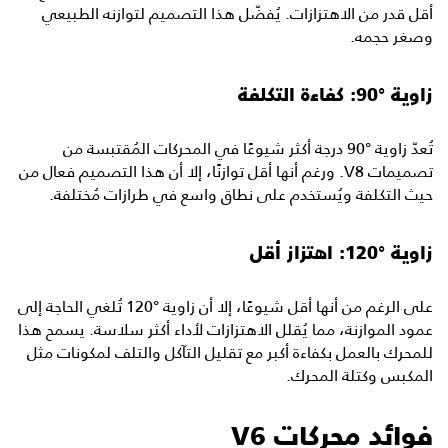
أقل قدر من الاهتزازات. يُفضّل هذا التصميم لتوازنه الطبيعي
وصغر حجمه.
زاوية °90: كفاءة التكلفة
تُعدّ زاوية °90 درجة أكثر شيوعًا في المحركات المُقتبسة من
تصميمات V8. ورغم أنها أقل توازنًا، إلا أن هذا التصميم فعال من
حيث التكلفة ويُستخدم على نطاق واسع في طرازات مُختلفة.
زاوية °120: اهتزاز أقل
على الرغم من أنها أقل شيوعًا، إلا أن زاوية °120 تُلغي الحاجة إلى
عمود الموازنة، مما يُقلل الاهتزازات لأداء أكثر سلاسة. يسمح هذا
للمحرك بالعمل بكفاءة أكبر مع تقليل التآكل والتلف لمكونات مثل
المكبس وكتلة المحرك.
فوائد محركات V6