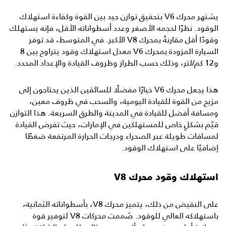
يشتهر محرك V6 بتحقيق توازن جيد بين القوة وكفاءة استهلاك
الوقود. نظرًا لحجمه الأصغر وعدد أسطواناته الأقل، فإنه يستهلك
وقودًا أقل مقارنةً بمحرك V8 الأكبر. في المتوسط، قد توفر
السيارة المزودة بمحرك V6 معدل استهلاك وقود يتراوح بين 8
و12 كم/لتر، وذلك حسب الطراز وظروف القيادة والإعداد المحدد.
هذا يجعل محرك V6 خيارًا مفضلًا للسائقين الذين يحتاجون إلى
مزيج من القوة للقيادة اليومية، والسحب في ظروف معين،
ومسافة أفضل للقيادة في المدينة والطرق السريعة. هذا التوازن
قيّم بشكلٍ خاص للمستهلكين في الإمارات، حيث تفرض القيادة
لمسافات طويلة عبر الصحراء ودرجات الحرارة المرتفعة ضغطًا
إضافيًا على استهلاك الوقود.
استهلاك وقود محرك V8
على النقيض من ذلك، يتميز محرك V8، بأسطواناته الثمانية،
باستهلاكه العالي للوقود. صُممت محركات V8 لتوفير قوة