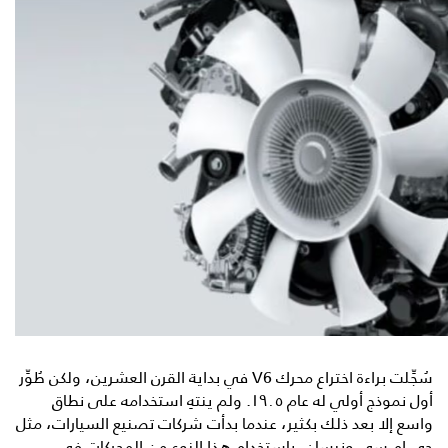
سُجِّلت براءة اختراع محرك V6 في بداية القرن العشرين، ولكن طُوِّر
أول نموذج أولي له عام ١٩٠٥. ولم ينتهِ استخدامه على نطاق
واسع إلا بعد ذلك بكثير، عندما بدأت شركات تصنيع السيارات، مثل
جي إم سي ونيسان، باستخدام هذا النوع من المحركات في