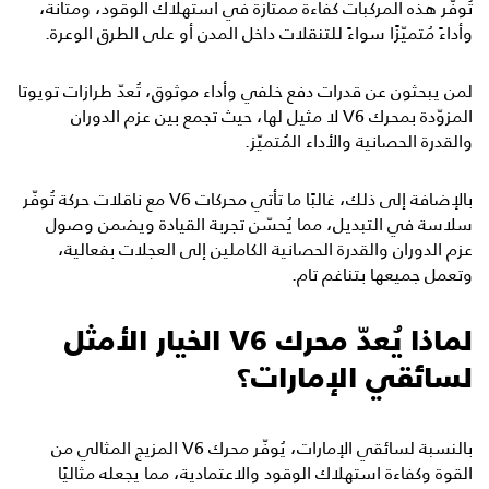
تُوفّر هذه المركبات كفاءة ممتازة في استهلاك الوقود، ومتانة،
وأداءً مُتميّزًا سواءً للتنقلات داخل المدن أو على الطرق الوعرة.
لمن يبحثون عن قدرات دفع خلفي وأداء موثوق، تُعدّ طرازات تويوتا
المزوّدة بمحرك V6 لا مثيل لها، حيث تجمع بين عزم الدوران
والقدرة الحصانية والأداء المُتميّز.
بالإضافة إلى ذلك، غالبًا ما تأتي محركات V6 مع ناقلات حركة تُوفّر
سلاسة في التبديل، مما يُحسّن تجربة القيادة ويضمن وصول
عزم الدوران والقدرة الحصانية الكاملين إلى العجلات بفعالية،
وتعمل جميعها بتناغم تام.
لماذا يُعدّ محرك V6 الخيار الأمثل
لسائقي الإمارات؟
بالنسبة لسائقي الإمارات، يُوفّر محرك V6 المزيج المثالي من
القوة وكفاءة استهلاك الوقود والاعتمادية، مما يجعله مثاليًا