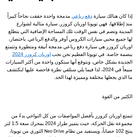
إذا كان هنالك سيارة
دفع رباعي
مدمجة واحدة حققت نجاحاً كبيراً
منذ إطلاقها، فهي تويوتا اوربان كروزر. سيارة مثالية لشوارع
المدينة وتضم في نفس الوقت تلك المساحة الإضافية التي يتطلع
لها جميع محبي سيارات الكروس أوفر والدفع الرباعي. باختصار،
اوربان كروزر هي سيارة
دفع رباعي
مدمجة أنيقة ومتطورة وتتمتع
ببصمة خاصة. في تويوتا الفطيم نحن نحب
اوربان كروزر 2024
الجديدة بشكل خاص، ونتوقع أنها ستكون واحدة من أكثر السيارات
مبيعاً في 2024، لذا فيما يلي سنلقي نظرة فاحصة عليها لنكتشف
ما الذي يجعلها مختلفة ومميزة لهذا الحد.
الكثير من القوة
تتمتع اوربان كروزر بأفضل المواصفات من كل النواحي بدءً من
مجموعة نقل الحركة، حيث يتميز طراز 2024 بمحرك سعة 1.5 لتر
ينتج 102 حصاناً، ويستفيد من نظام
الثوري من تويوتا،
Neo Drive