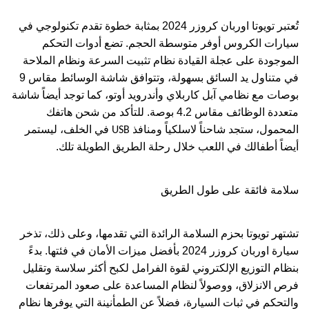
تُعتبر تويوتا اوربان كروزر 2024 بمثابة خطوة تقدم تكنولوجي في
سيارات الكروس أوفر متوسطة الحجم. تضع أدوات التحكم
الموجودة على عجلة القيادة نظام تثبيت السرعة ونظام الملاحة
في متناول يد السائق بسهولة، وتتوافق شاشة الوسائط مقاس 9
بوصات مع نظامي آبل كاربلاي وأندرويد أوتو، كما توجد أيضاً شاشة
متعددة الوظائف مقاس 4.2 بوصة. للتأكد من شحن هاتفك
المحمول، ستجد شاحناً لاسلكياً ومنافذ
في الخلف، ليستمر
USB
أيضاً أطفالك في اللعب خلال رحلة الطريق الطويلة تلك.
سلامة فائقة على طول الطريق
تشتهر تويوتا بحزم السلامة الرائدة التي تقدمها، وعلى ذلك، تذخر
سيارة اوربان كروزر 2024 بأفضل ميزات الأمان في فئتها. بدءً
بنظام التوزيع الإلكتروني لقوة الفرامل لكبح أكثر سلاسة وتقليل
فرص الانزلاق، ووصولاً لنظام المساعدة على صعود المرتفعات
والتحكم في ثبات السيارة، فضلاً عن الطمأنينة التي يوفرها نظام