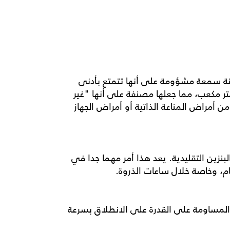
راية جيدة بمستويات تلوث الهواء. ففي عام 2019، اكتسبت المدينة سمعة مشؤومة على أنها تتمتع بأدنى
. حيث يقدر وزن المادة الجسيمائية 2.5 (PM2.5) ب 40.9 ميكروغرام / متر مكعب، مما جعلها مصنفة على أنها "غير
 أمراض المناعة الذاتية أو أمراض الجهاز
 من سيارة البنزين التقليدية. يعد هذا أمر مهما جدا في
ام، وخاصة خلال ساعات الذروة.
ن المساومة على القدرة على الانطلاق بسرعة