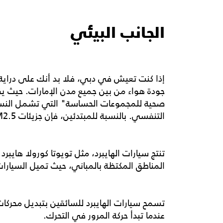
الجانب البيئي
صحية للمجموعات الحساسة" التي تشمل النساء ا
التنفسي. بالنسبة للمبتدئين، فإن جزيئات PM2.5 هي تلك التي تسببها أبخرة عوادم سيارات البنزين والديزل.
تنتج سيارات الهايبرد، مثل تويوتا كورولا هايبرد
المناطق المكتظة بالمباني، حيث تميل السيارا
تسمح سيارات الهايبرد للسائقين بتبديل محركات
عندما تبدأ حركة المرور في التحرك.