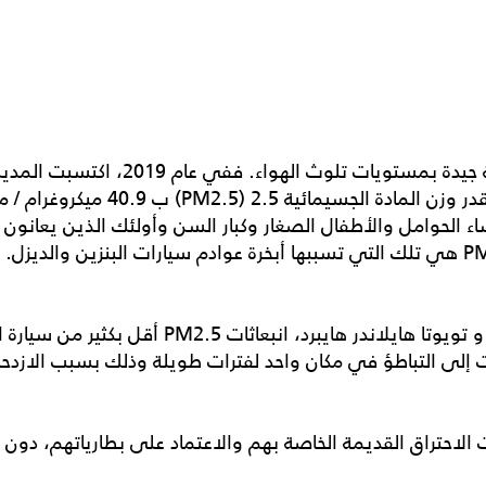
إذا كنت تعيش في دبي، فلا بد أنك على د
جودة هواء من بين جميع مدن الإمارات
لحوامل والأطفال الصغار وكبار السن وأولئك الذين يعانون من
 و
تويوتا هايلاندر هايبرد
، انبعاثات PM2.5 أقل بكثير
ت إلى التباطؤ في مكان واحد لفترات طويلة وذلك بسبب الازدح
 الاحتراق القديمة الخاصة بهم والاعتماد على بطارياتهم، دو