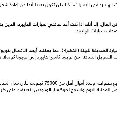
 المال. إلا أنك إذا كنت أحد سائقي سيارات الهايبرد، الذين ي
حاب سيارات الهايبرد.
ارة الصديقة للبيئة (الخضراء). كما يمكنك أيضا الاتصال بتوي
ت التمويل المتاحة. من تويوتا كامري هايبرد إلى
تويوتا كورولا ه
يبلغ عمر جميع سيارات الهايبرد لدينا أقل من أربع سنو
رض المحلية اليوم واسمح لموظفينا الودودين بتعريفك على طريقة