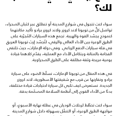
لك؟
سواء كنت تتجول في شوارع المدينة أو تنطلق عبر كثبان الصحراء،
تواصل كلٌّ من
تويوتا لاند كروزر
و
لاند كروزر برادو
تأكيد مكانتهما
كنموذج يجسّد القوة والهيبة. تجمع هذه السيارات المُجرّبة على
الطرق الوعرة بين الأداء العالي والرقي، لتُجسّد إرث تويوتا العريق
في فئة سيارات الدفع الرباعي. وفي دولة الإمارات، حيث تلتقي
الفخامة بالمتانة ويتكامل الأداء مع العملية، يقدّم كلاهما قيادة
يومية مريحة وثقة مطلقة على الطرق الصحراوية.
في هذه المقال من تويوتا الإمارات، نسلّط الضوء على سيارة
برادو ونقارنها عن قرب مع شقيقتها الأسطورية، لاند كروزر
الجديدة. نستعرض كيف تلبي كل سيارة احتياجات قيادة مختلفة،
بدءًا من الأداء القوي إلى أنظمة السلامة المصمّمة بدقة.
سواء كنت تخطّط لرحلات الوديان في عطلة نهاية الأسبوع، أو
مواجهة الطرق الوعرة، أو التنقّل بسهولة داخل شوارع المدينة