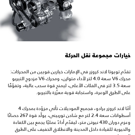
خيارات مجموعة نقل الحركة
تقدّم تويوتا لاند كروزر في الإمارات خيارين قويين من المحركات:
محرك V6 سعة 4.0 لتر لأداء متوازن، ومحرك V6 مزدوج التيربو
سعة 3.5 لتر في الفئات الأعلى، ليمنح قوة سحب عالية، وتفوّقًا
على الطرق الوعرة، واستجابة قوية معزّزة بالتيربو.
أمّا لاند كروزر برادو، فجميع الموديلات تأتي مزوّدة بمحرك 4
أسطوانات سعة 2.4 لتر مع شاحن توربيني، يولّد قوة 267 حصانًا
وعزم دوران 430 نيوتن متر، ليقدّم أداءً عمليًا يجمع بين الكفاءة
والحيوية للقيادة داخل المدينة والانطلاق الخفيف على الطرق