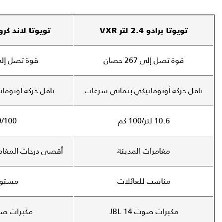
تويوتا برادو 2.4 لتر VXR
تويوتا لاند كروزر 3.5 لتر
قوة تصل إلى 267 حصان
قوة تصل إلى 409 ح
ناقل حركة أوتوماتيكي بثماني سرعات
ناقل حركة أوتوم
10.6 لتر/100 كم
9.9/100
مغامرات المدينة
أقصى درجات المغامر
مناسب للعائلات
مستوى
مكبرات صوت JBL 14
مكبرات صوت 4