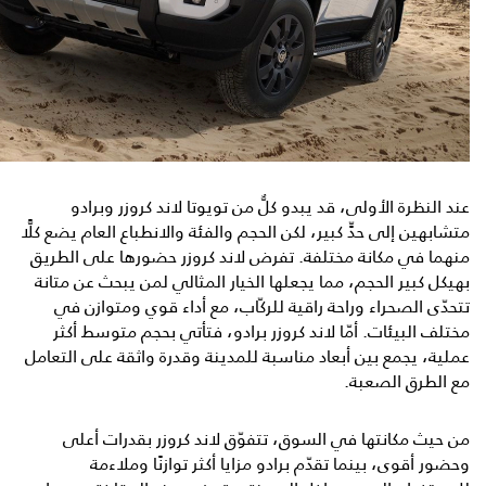
عند النظرة الأولى، قد يبدو كلٌّ من تويوتا لاند كروزر وبرادو
متشابهين إلى حدٍّ كبير، لكن الحجم والفئة والانطباع العام يضع كلًّا
منهما في مكانة مختلفة. تفرض لاند كروزر حضورها على الطريق
بهيكل كبير الحجم، مما يجعلها الخيار المثالي لمن يبحث عن متانة
تتحدّى الصحراء وراحة راقية للركّاب، مع أداء قوي ومتوازن في
مختلف البيئات. أمّا لاند كروزر برادو، فتأتي بحجم متوسط أكثر
عملية، يجمع بين أبعاد مناسبة للمدينة وقدرة واثقة على التعامل
مع الطرق الصعبة.
من حيث مكانتها في السوق، تتفوّق لاند كروزر بقدرات أعلى
وحضور أقوى، بينما تقدّم برادو مزايا أكثر توازنًا وملاءمة