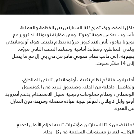
داخل المقصورة، تمزج كلتا السيارتين بين الفخامة والعملية
بأسلوب يعكس هوية تويوتا. وفي مقارنة تويوتا لاند كروزر مع
تويوتا برادو، تأتي لاند كروزر مزوّدة بنظام تكييف هواء أوتوماتيكي
رباعي المناطق، ومقاعد أمامية ومقاعد الصف الثاني مزوّدة
بتهوية، إلى جانب نظام صوتي فاخر من جي بي إل مع ما يصل
إلى 14 مكبّر صوت.
أما برادو، فتقدّم نظام تكييف أوتوماتيكي ثلاثي المناطق،
وتفاصيل داخلية من الجلد، وصندوق تبريد في الكونسول
الوسطي، ونظام معلومات وترفيه سهل الاستخدام يدعم أندرويد
أوتو وآبل كاربلاي، لتوفّر تجربة قيادة متصلة ومريحة دون التنازل
عن القدرة.
كما تتضمن كلتا السيارتين مؤشرات تنبيه لحزام الأمان لجميع
الركاب، لتعزيز مستويات السلامة في كل رحلة.