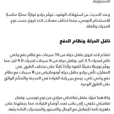
الصحراوية.
وعند الحديث عن استهلاك الوقود، توفّر برادو توازنًا عمليًا مناسبًا
للاستخدام اليومي، بينما تختلف معدلات لاند كروزر حسب نوع
المحرك والفئة.
ناقل الحركة ونظام الدفع
تتقدّم لاند كروزر بناقل حركة من 10 سرعات مع نظام دفع رباعي
دائم لمحرك 3.5 لتر، وناقل حركة من 6 سرعات لمحرك 4.0 لتر، مما
يوفّر توزيعًا دقيقًا للقوة وأداءً ثابتًا على مختلف الطرق. في
المقابل، تأتي برادو بناقل حركة أوتوماتيكي من 8 سرعات مع نظام
دفع رباعي ذكي، يجمع بين راحة القيادة في المدينة والتحكّم الواثق
على الطرق الوعرة.
وكلاهما مزوّد بقفل تفاضلي مركزي من نوع تورسن، وقفل
تفاضلي خلفي، إلى جانب تعدد أوضاع القيادة، مما يجعلهما على
جاهزية تامة للتعامل مع الرمال والصخور والمنحدرات الحادة بثقة.