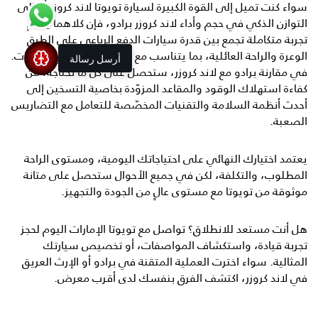
سواء كنت تميل إلى القوة الكبيرة لسيارة تويوتا لاند كروزر أو إلى
التوازن الذكي في حجم وأداء لاند كروزر برادو، فإن كلاهما يقدّم
تجربة متكاملة تجمع بين قدرة
سيارات الدفع الرباعي
على الطرق
الوعرة والراحة العائلية، بما يتناسب مع طبيعة الطرق في الإمارات.
أرسل رسالة
في مقارنة برادو مع لاند كروزر، ستحصل على كل ما تحتاجه، من
كفاءة استهلاك الوقود والمقاعد المزوّدة بخاصية التسخين إلى
أحدث أنظمة السلامة والتقنيات المخصّصة للتعامل مع التضاريس
الصعبة.
يعتمد اختيارك النهائي على احتياجاتك اليومية، ومستوى الراحة
المطلوب، والتكلفة، لكن في جميع الأحوال ستحصل على متانة
موثوقة من تويوتا مع مستوى عالٍ من الجودة والتجهيز.
هل أنت مستعد للانطلاق؟ تواصل مع
تويوتا الإمارات
اليوم لحجز
تجربة قيادة، واستكشاف المواصفات، أو تخصيص سيارتك
المثالية. سواء اخترت العملية المتقنة في برادو أو الإرث العريق
في لاند كروزر، اكتشف الفرق بنفسك لدى أقرب معرض.