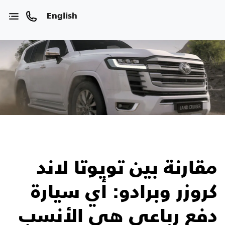
English
مقارنة بين تويوتا لاند
كروزر وبرادو: أي سيارة
دفع رباعي هي الأنسب