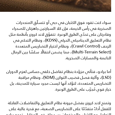
سواء كنت تقود فوق الكثبان في دبي أو تتسلّق المنحدرات
الصخرية في رأس الخيمة، فإن كلا السيارتين جاهزتان للصحراء
وقادرتان على تحدّي الطرق الوعرة. تتفوّق لاند كروزر بأنظمة مثل
نظام التعليق الديناميكي الحركي (KDSS)، ونظام التحكم في
الزحف (Crawl Control)، ونظام اختيار التضاريس المتعددة
(Multi-Terrain Select)، مما يضمن انتقالًا سلسًا بين الرمال
الناعمة والمسارات الصخرية.
أما برادو، فتأتي مزوّدة بنظام تفاضل خلفي حساس لعزم الدوران
(LSD)، وآلية فصل قضيب التوازن (SDM)، ونظام مراقبة
التضاريس المتعددة، لتؤكد أنها ليست مجرد سيارة للمدينة، بل
خيار قوي مُجرّب على الطرق الوعرة.
وتمنح لاند كروزر بفضل مرونة نظام التعليق والتفاضلات القابلة
للقفل أداءً متقدّمًا على التضاريس الصعبة، مع قدرة عالية على
التعامل مع الكثبان والمرتفعات بسهولة. في المقابل، تجمع برادو