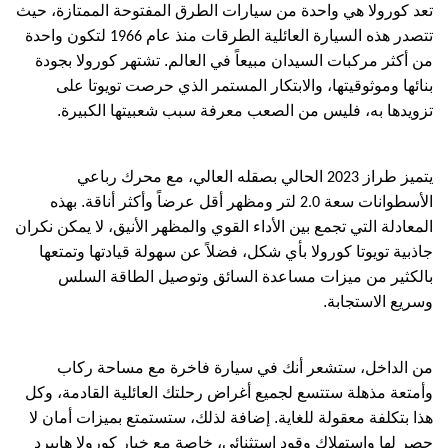
تعد كورولا هي واحدة من سيارات الطرق المفتوحة الممتازة، حيث
تتصدر هذه السيارة العائلية الطرقات منذ عام
لتكون واحدة
1966
من أكثر مركبات السيدان مبيعاً في العالم. تشتهر كورولا بجودة
بنائها وموثوقيتها، والابتكار المستمر الذي حرصت تويوتا على
تزويدها به، فليس من الصعب معرفة سبب شعبيتها الكبيرة.
يتميز طراز
الحالي بصقله العالي، مع محرك رباعي
2023
الأسطوانات سعة
لتر ومظهر أقل عرضاً وأكثر أناقة. بهذه
2.0
المعادلة التي تجمع بين الأداء القوي والمظهر الأنيق، لا يمكن نكران
جاذبية تويوتا كورولا بأي شكل، فضلاً عن سهولة قيادتها وتمتعها
بالكثير من ميزات مساعدة السائق وتوصيل الطاقة السلس
وسريع الاستجابة.
من الداخل، ستشعر أنك في سيارة فاخرة مع مساحة ركاب
وأمتعة مذهلة ستتسع لجميع أغراض رحلتك العائلية القادمة، وكل
هذا بتكلفة معقولة للغاية. إضافة لذلك، ستستمتع بميزات أمان لا
حصر لها واستهلاك وقود استثنائي، خاصة مع خيار كورولا هايبرد