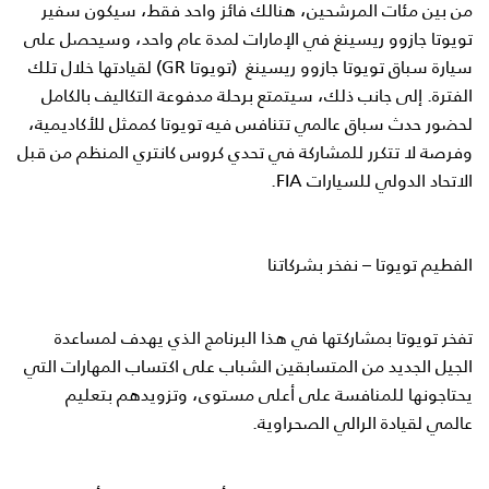
من بين مئات المرشحين، هنالك فائز واحد فقط، سيكون سفير
تويوتا جازوو ريسينغ في الإمارات لمدة عام واحد، وسيحصل على
سيارة سباق تويوتا جازوو ريسينغ (تويوتا
GR
) لقيادتها خلال تلك
الفترة. إلى جانب ذلك، سيتمتع برحلة مدفوعة التكاليف بالكامل
لحضور حدث سباق عالمي تتنافس فيه تويوتا كممثل للأكاديمية،
وفرصة لا تتكرر للمشاركة في تحدي كروس كانتري المنظم من قبل
الاتحاد الدولي للسيارات
FIA
.
الفطيم تويوتا – نفخر بشركاتنا
تفخر تويوتا بمشاركتها في هذا البرنامج الذي يهدف لمساعدة
الجيل الجديد من المتسابقين الشباب على اكتساب المهارات التي
يحتاجونها للمنافسة على أعلى مستوى، وتزويدهم بتعليم
عالمي لقيادة الرالي الصحراوية.