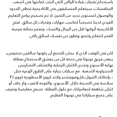
باستخدام تقنيات قيادة الرالي التي أثبتت كفاءتها في أصعب
المنافسات، سيتعلم المتسابقون في الأكاديمية تخطي الحدود
والوصول لمستوى جديد من التميز، إذ تم تصميم برامج التعليم
الفردي لدينا خصيصاً لتناسب مهارات وقدرات كل سائق. تفتح
الأكاديمية أبوابها لكل من الرجال والنساء، وتعتبر بمثابة فرصة
العمر لتتعلم وتنمو وتطور من نفسك كسائق رالي.
لكن في الوقت الذي لا يمكن للجميع أن يكونوا سائقين محترفين،
يبقى فريق تويوتا في خدمة كل من يعشق الاستمتاع بعطلة
نهاية الأسبوع وتحدي الكثبان الرملية واكتشاف التضاريس
الصحراوية الصعبة. مع سيارات جبارة على الطرق الوعرة مثل
، بإمكانك التجول بكل
وفورتشنر
و
لاند كروزر الأسطورية
كروزر
FJ
سلاسة في المدينة خلال الأسبوع، والتوجه لأقرب وادٍ جاف أو
كثبان شاهقة لمغامراتك مع حلول العطلة. تصفح معارضنا وتعرف
على جميع سياراتنا في تويوتا الفطيم.