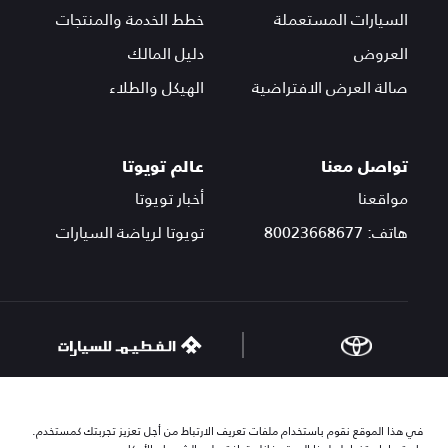
السيارات المستعملة
خطط الخدمة والمنتجات
العروض
دليل المالك
صالة العرض الافتراضية
الهيكل والطلاء
تواصل معنا
عالم تويوتا
مواقعنا
أخبار تويوتا
هاتف: 80023668677
تويوتا لرياضة السيارات
© مجموعة الفطيم 2025. جميع الحقوق محفوظة.
في هذا الموقع نقوم باستخدام ملفات تعريف الارتباط من أجل تعزيز تجربتك كمستخدم.
سياسة الخصوصية
الشروط و الأحكام
سياسة ملفات الارتباط