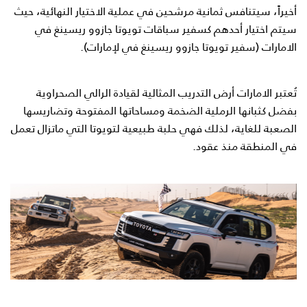
أخيراً، سيتنافس ثمانية مرشحين في عملية الاختيار النهائية، حيث
سيتم اختيار أحدهم كسفير سباقات تويوتا جازوو ريسينغ في
الامارات (سفير تويوتا جازوو ريسينغ في لإمارات).
تُعتبر الامارات أرض التدريب المثالية لقيادة الرالي الصحراوية
بفضل كثبانها الرملية الضخمة ومساحاتها المفتوحة وتضاريسها
الصعبة للغاية، لذلك فهي حلبة طبيعية لتويوتا التي ماتزال تعمل
في المنطقة منذ عقود.