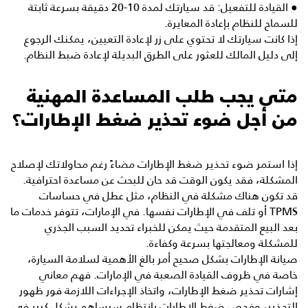
● القيادة للتفعيل: قد سيارتك لمدة 10-20 دقيقة بسرعة ثابتة
للسماح للنظام بإعادة المعايرة.
إذا كانت سيارتك لا تحتوي على زر لإعادة التعيين، يمكنك الرجوع
إلى دليل المالك للعثور على الطرق البديلة لإعادة ضبط النظام.
متى يجب طلب المساعدة المهنية
من أجل ضوء تحذير ضغط الإطارات؟
إذا استمر ضوء تحذير ضغط الإطارات مضاءً رغم محاولاتك لإصلاح
المشكلة، فقد يكون الوقت قد حان للبحث عن مساعدة احترافية.
قد تكون هناك مشكلة في النظام، مثل عطل في حساسات
TPMS أو تلف في الإطارات نفسها. في الإمارات، تتوفر خدمات ما
بعد البيع المتقدمة حيث يمكن للخبراء تحديد السبب الجذري
للمشكلة ومعالجتها بسرعة وكفاءة.
صيانة الإطارات بشكل صحيح أمر بالغ الأهمية لسلامة السيارة،
خاصة في ظروف القيادة الصعبة في الإمارات. فهم معاني
إشارات تحذير ضغط الإطارات، واتخاذ الإجراءات اللازمة فور ظهور
التحذير، وفحص ضغط الإطارات بانتظام سيساهم بشكل كبير في