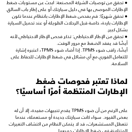
● تحقق من توصيات الشركة المصنعة: ابحث عن مستويات ضغط
الإطارات الموصى بها في دليل سيارتك أو على إطار باب السائق.
● تحقق شهريًا: قم بفحص ضغط الإطارات بانتظام عندما تكون
الإطارات باردة، خاصة قبل الرحلات الطويلة أو عند تحميل السيارة
بشكل كبير.
● تحقق من الإطار الاحتياطي: تذكر فحص الإطار الاحتياطي لأنه
أيضًا قد يفقد الضغط مع مرور الوقت.
أيضًا، راقب ضوء TPMS. إذا أضاء ضوء TPMS، اعتبره إشارة
للتعامل الفوري مع أي مشاكل في ضغط الإطارات للحفاظ على
السلامة.
لماذا تعتبر فحوصات ضغط
الإطارات المنتظمة أمرًا أساسيًا؟
على الرغم من أن ضوء TPMS يقدم تنبيهات مفيدة، إلا أن له
بعض القيود. سواء كانت سيارتك
جديدة
أو
مستعملة
، عندما
تتعطل المستشعرات، قد لا يتمكن النظام من اكتشاف التغيرات
المتزامنة في ضغط الإطارات جميعها.