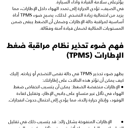
يؤثرعلى سلامة القيادة وأداء السيارة.
في الصيف، تؤدي الحرارة إلى تمدد الهواء داخل الإطارات، مما
يزيد من احتمالية زيادة التضخم. لذلك، يصبح ضوء TPMS أداة
أساسية لمراقبة حالة الإطارات وضمان أن الضغط يبقى ضمن
المستويات المثالية لضمان قيادة آمنة وفعّالة.
فهم ضوء تحذير نظام مراقبة ضغط
الإطارات (TPMS)
يظهر ضوء تحذير TPMS في حالة نقص التضخم أو زيادته. إليك
كيف يمكن أن تؤثر هذه الحالات على إطاراتك:
● الإطارات منخفضة الضغط: يمكن أن يتسبب انخفاض ضغط
الهواء في تآكل غير متساوٍ على جانبي الإطار، وتقليل كفاءة
الوقود، وإنتاج حرارة زائدة، مما يؤدي إلى احتمال حدوث انفجارات.
● الإطارات المنفوخة بشكل زائد: قد يتسبب ذلك في تقليل