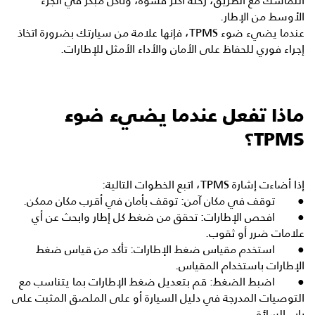
التماسك مع الطريق، رحلة أكثر قسوة، وتآكل مبكر في الجزء
الأوسط من الإطار.
عندما يضيء ضوء TPMS، فإنها علامة من سيارتك بضرورة اتخاذ
إجراء فوري للحفاظ على الأمان والأداء الأمثل للإطارات.
ماذا تفعل عندما يضيء ضوء
TPMS؟
إذا أضاءت إشارة TPMS، اتبع الخطوات التالية:
● توقف في مكان آمن: توقف بأمان في أقرب مكان ممكن.
● افحص الإطارات: تحقق من ضغط كل إطار وابحث عن أي
علامات ضرر أو ثقوب.
● استخدم مقياس ضغط الإطارات: تأكد من قياس ضغط
الإطارات باستخدام المقياس.
● اضبط الضغط: قم بتعديل ضغط الإطارات بما يتناسب مع
التوصيات المدرجة في دليل السيارة أو على الملصق المثبت على
باب السائق.