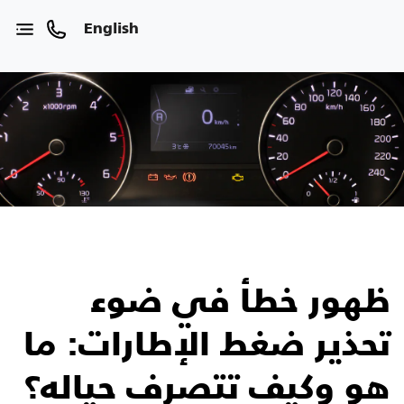
English
ظهور خطأ في ضوء
تحذير ضغط الإطارات: ما
هو وكيف تتصرف حياله؟