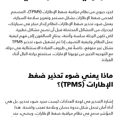
كجزء حيوي من نظام مراقبة ضغط الإطارات (TPMS)، المصمم
لفحص ضغط الإطارات بشكل مستمر وتعزيز سلامة السيارة،
يعمل ضوء تحذير ضغط الإطارات كنظام إنذار مبكر في سيارتك،
ليحذرك من المشاكل المحتملة قبل أن تصبح مشاكل خطيرة.
لكي تكون الرحلة سلسة وآمنة، يحتاج السائقون إلى فهم كيفية
عمل النظام وكيفية التصرف إذا تم تشغيل ضوء تحذير TPMS
بشكل غير متوقع، خاصةً في ظروف القيادة الاستثنائية في دولة.
مع التوجيه الخبير من
تويوتا الإمارات
، ستتمتع براحة البال أثناء
القيادة.
ماذا يعني ضوء تحذير ضغط
الإطارات (TPMS)؟
إشارة التحذير في لوحة العدادات ليست مجرد ضوء تحذير، بل هي
أداة أمان تحمل شكل حدوة حصان وعلامة تعجب واضحة. هذا
المؤشر مدمج في نظام مراقبة ضغط الإطارات، ويضيء عند