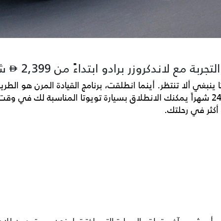
تجربة مع لاندكروزر برادو ابتداءً من 2,399
شه
تا ينبغي ألا تنتظر. أينما انطلقت، برنامج القيادة المرن هو ا
مقودها. مع أقساط شهرية مخفضة خلال أول 24 شهراً يمكنك الانطلاق بسيارة تويوتا ال
كثر في رحلتك.