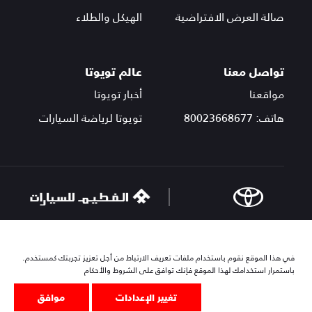
صالة العرض الافتراضية
الهيكل والطلاء
تواصل معنا
عالم تويوتا
مواقعنا
أخبار تويوتا
هاتف: 80023668677
تويوتا لرياضة السيارات
© مجموعة الفطيم 2025. جميع الحقوق محفوظة.
في هذا الموقع نقوم باستخدام ملفات تعريف الارتباط من أجل تعزيز تجربتك كمستخدم.
سياسة الخصوصية
الشروط و الأحكام
سياسة ملفات الارتباط
باستمرار استخدامك لهذا الموقع فإنك توافق على الشروط والأحكام
خريطة الموقع
تغيير الإعدادات
موافق