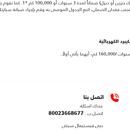
لذلك نقدم مع كل سيارة تويوتا (بمحرك ب
ة نتيجة الاستخدام العادي *2. لتجنب فقدان الضمان، اتبع الجدول الموصى به وقم بإجراء صي
رد الكهربائية
اتصل بنا
عندك اسئلة
80023668677
اتصل ب :
دبى فيستيفال سيتى