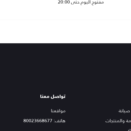
مفتوح اليوم حتى 20:00
تواصل معنا
صيانة
مواقعنا
ة والمنتجات
هاتف: 80023668677
لك