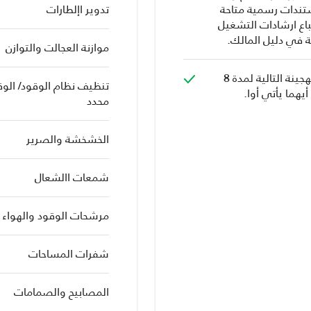
ستندات رسمية متاحة
تدوير اإلطارات
اع ارشادات التشغيل
ة في دليل المالك.
موازنة العجالت والتوازن
تغطى مكونات السيارات الهجينة التالية لمدة 8
تنظيف نظام الوقود/ الو
محدد
الخشخشة والصرير
شمعات االشعال
مرشحات الوقود والهواء
شفرات المساحات
المصابيح والصمامات