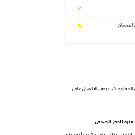
 الضمان
ن المعلومات، يرجى الاتصال على
ترة الحجز الصحي
لا داعي للقلق! إذ سنقوم بالإصلاحات اللازمة تحت تغطية الضمان والتي لم نتمكّن من إجرائها خلال فترة حظر التجول وذلك حتى 15 يوماً بعد رفع