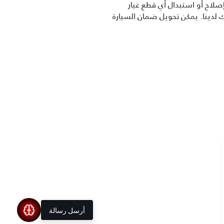
نزين أو ديزل) ضماناً لمدة 3 سنوات أو 100,000 كم *1. كما نقوم بإصلاح أو استبدال أي قطع غيار
انة سيارتك لدينا. يمكن تحويل ضمان السيارة
أرسل رسالة